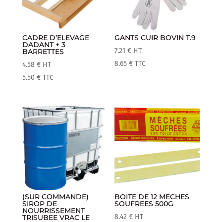
CADRE D’ELEVAGE
GANTS CUIR BOVIN T.9
DADANT + 3
7.21
€
HT
BARRETTES
8.65
€
TTC
4.58
€
HT
5.50
€
TTC
(SUR COMMANDE)
BOITE DE 12 MECHES
SIROP DE
SOUFREES 500G
NOURRISSEMENT
8.42
€
HT
TRISUBEE VRAC LE