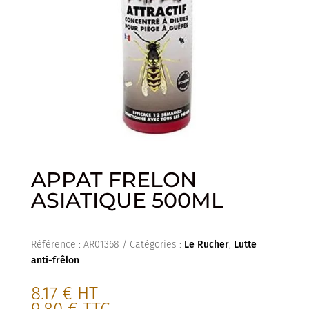
APPAT FRELON
ASIATIQUE 500ML
Référence :
AR01368
Catégories :
Le Rucher
,
Lutte
anti-frêlon
8.17
€
HT