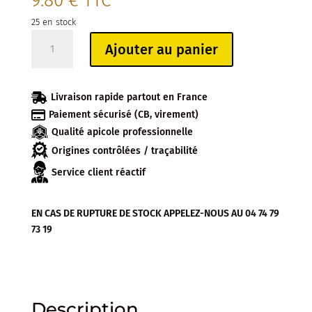
9.80
€
TTC
25 en stock
quantité
Ajouter au panier
de
APPAT
FRELON

Livraison rapide partout en France
ASIATIQUE

Paiement sécurisé (CB, virement)
500ML
Qualité apicole professionnelle
Origines contrôlées / traçabilité
Service client réactif
EN CAS DE RUPTURE DE STOCK APPELEZ-NOUS AU 04 74 79
73 19
Description