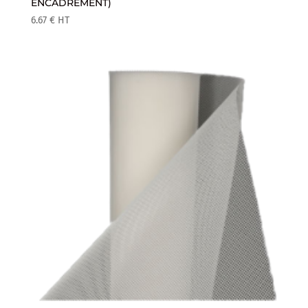
ENCADREMENT)
6.67
€
HT