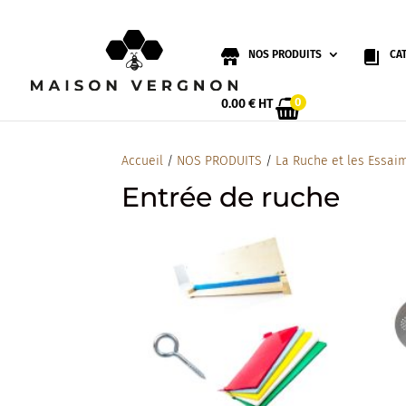
NOS PRODUITS
CA
0
0.00
€
HT
Accueil
/
NOS PRODUITS
/
La Ruche et les Essai
Entrée de ruche