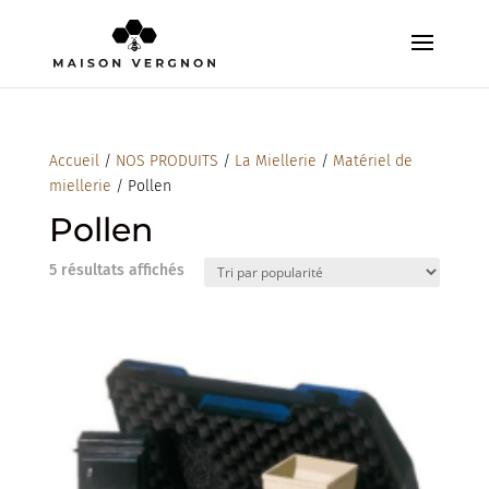
Accueil
/
NOS PRODUITS
/
La Miellerie
/
Matériel de
miellerie
/ Pollen
Pollen
Trié
5 résultats affichés
par
popularité