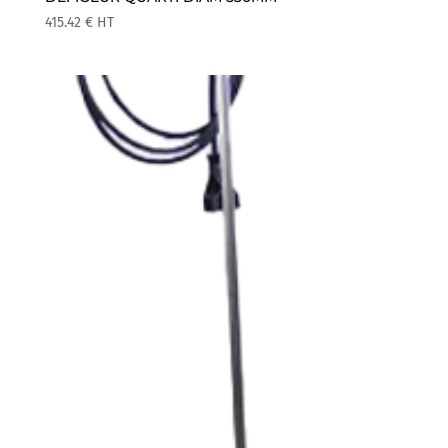
415.42
€
HT